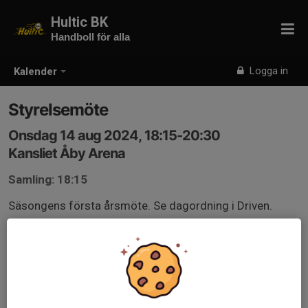
Hultic BK
Handboll för alla
Logga in
Kalender
Styrelsemöte
Onsdag 14 aug 2024, 18:15-20:30
Kansliet Åby Arena
Samling: 18:15
Säsongens första årsmöte. Se dagordning i Driven.