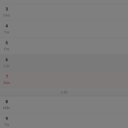
3
Ons
4
Tor
5
Fre
6
Lör
7
Sön
v.32
8
Mån
9
Tis