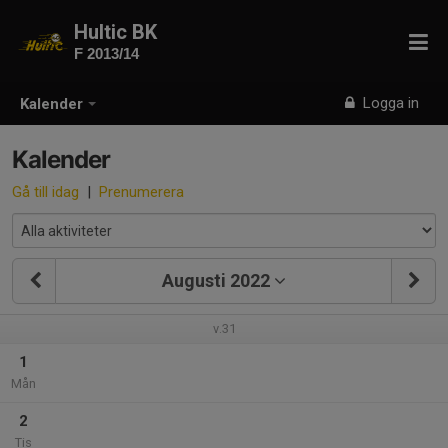
Hultic BK
F 2013/14
Logga in
Kalender
Kalender
Gå till idag
|
Prenumerera
Augusti 2022
v.31
1
Mån
2
Tis