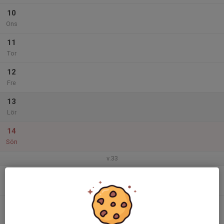
10
Ons
11
Tor
12
Fre
13
Lör
14
Sön
v.33
15
Mån
16
Tis