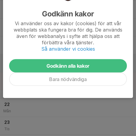
17
Godkänn kakor
Ons
Vi använder oss av kakor (cookies) för att vår
18
webbplats ska fungera bra för dig. De används
Tor
även för webbanalys i syfte att hjälpa oss att
19
förbättra våra tjänster.
Så använder vi cookies
Fre
20
Godkänn alla kakor
Lör
21
Bara nödvändiga
Sön
v.34
22
Mån
23
Tis