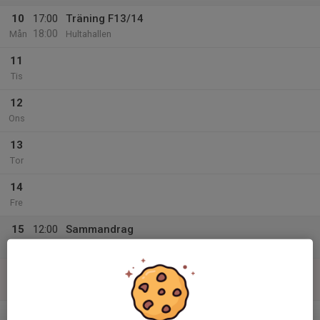
10
17:00
Träning F13/14
18:00
Mån
Hultahallen
11
Tis
12
Ons
13
Tor
14
Fre
15
12:00
Sammandrag
16:00
Lör
Norrköpingssporthall
16
Sön
v.42