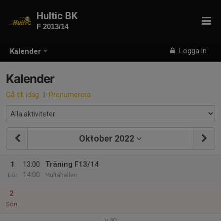
Hultic BK
F 2013/14
Logga in
Kalender
Kalender
Gå till idag
|
Prenumerera
Oktober 2022
1
13:00
Träning F13/14
14:00
Lör
Hultahallen
2
Sön
v.40