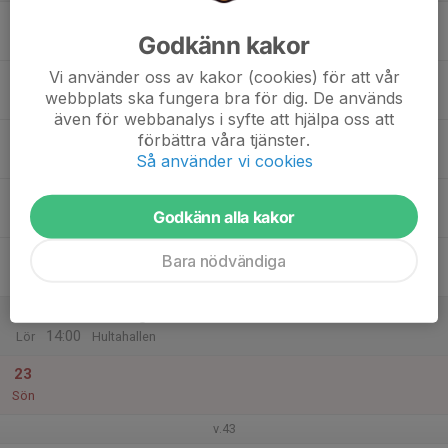
17
17:00
Träning F13/14
Godkänn kakor
18:00
Mån
Hultahallen
Vi använder oss av kakor (cookies) för att vår
18
webbplats ska fungera bra för dig. De används
Tis
även för webbanalys i syfte att hjälpa oss att
19
förbättra våra tjänster.
Så använder vi cookies
Ons
20
Godkänn alla kakor
Tor
21
Bara nödvändiga
Fre
22
13:00
Träning F13/14
14:00
Lör
Hultahallen
23
Sön
v.43