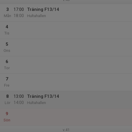
3
17:00
Träning F13/14
18:00
Mån
Hultahallen
4
Tis
5
Ons
6
Tor
7
Fre
8
13:00
Träning F13/14
14:00
Lör
Hultahallen
9
Sön
v.41