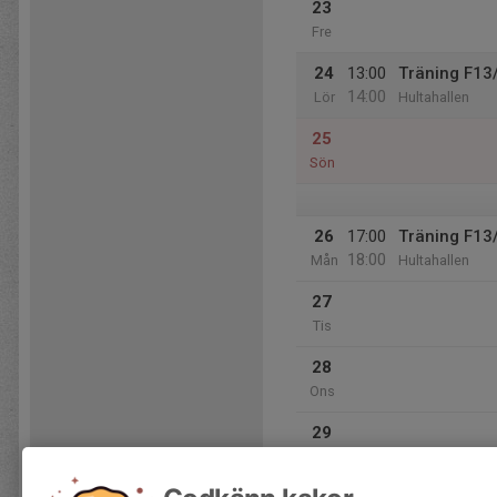
23
Fre
24
13:00
Träning F13
14:00
Lör
Hultahallen
25
Sön
26
17:00
Träning F13
18:00
Mån
Hultahallen
27
Tis
28
Ons
29
Tor