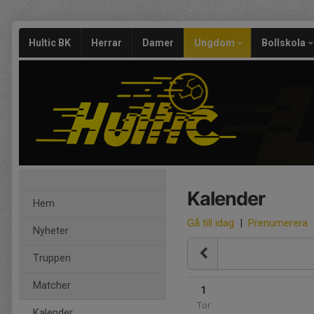
Hultic BK
Herrar
Damer
Ungdom
Bollskola
Kalender
Hem
Gå till idag
|
Prenumerera
Nyheter
Truppen
Matcher
1
Tor
Kalender