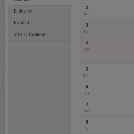
2
Bildgalleri
Fre
Kontakt
3
Lör
Info till föräldrar
4
Sön
5
Mån
6
Tis
7
Ons
8
Tor