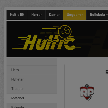
Hultic BK
Herrar
Damer
Ungdom
Bollskola
Hem
R
Nyheter
Truppen
Matcher
Kalender