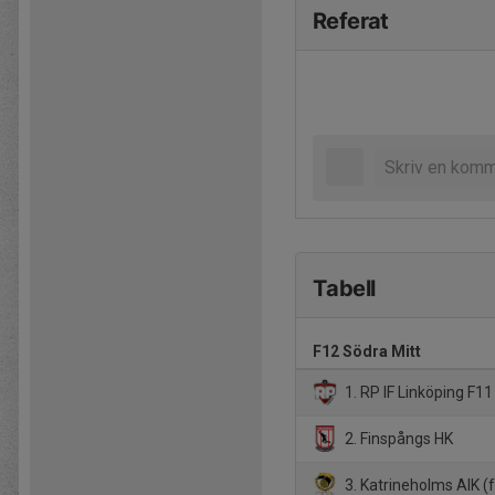
Referat
Tabell
F12 Södra Mitt
1. RP IF Linköping F1
2. Finspångs HK
3. Katrineholms AIK (