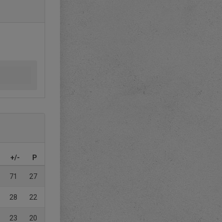
+/-
P
71
27
28
22
23
20