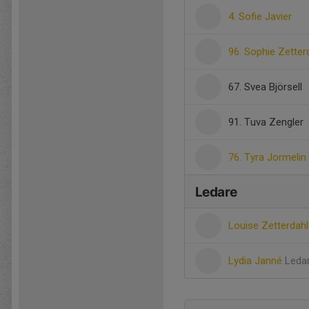
4. Sofie Javier
96. Sophie Zetter
67. Svea Björsell
91. Tuva Zengler
76. Tyra Jormelin
Ledare
Louise Zetterdah
Lydia Janné
Leda