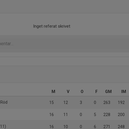
Inget referat skrivet
M
V
O
F
GM
IM
1 Röd
15
12
3
0
263
192
16
11
0
5
228
200
f11)
16
10
0
6
271
248