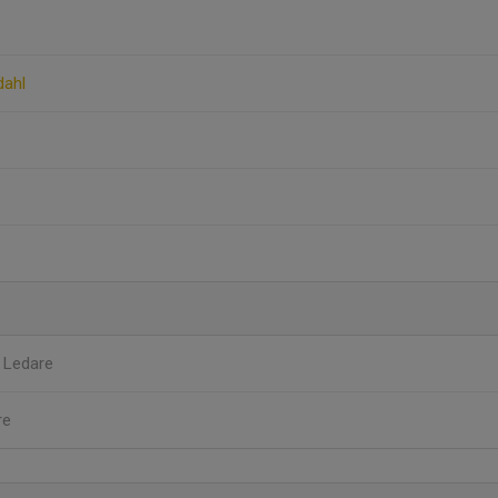
dahl
l
Ledare
re