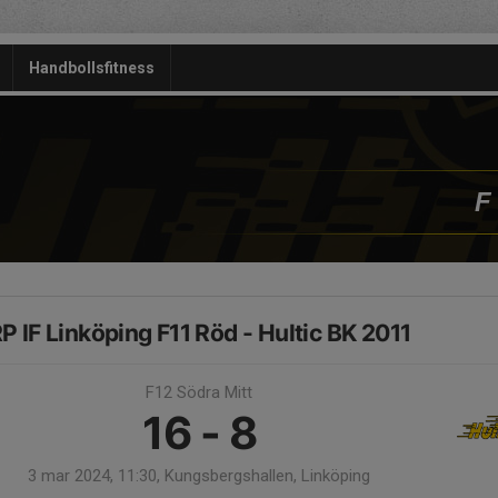
Handbollsfitness
F
P IF Linköping F11 Röd - Hultic BK 2011
F12 Södra Mitt
16 - 8
3 mar 2024, 11:30, Kungsbergshallen, Linköping