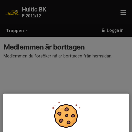
Hultic BK
F 2011/12
Logga in
Truppen
Medlemmen är borttagen
Medlemmen du försöker nå är borttagen från hemsidan.