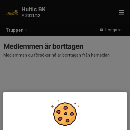
Hultic BK
F 2011/12
Logga in
Truppen
Medlemmen är borttagen
Medlemmen du försöker nå är borttagen från hemsidan.