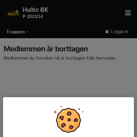
Hultic BK
P 2013/14
Logga in
Truppen
Medlemmen är borttagen
Medlemmen du försöker nå är borttagen från hemsidan.