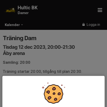
Hultic BK
Damer
Logga in
Kalender
Träning Dam
Tisdag 12 dec 2023, 20:00-21:30
Åby arena
Samling: 20:00
Träning startar 20:00, tillgång till plan 20:30.