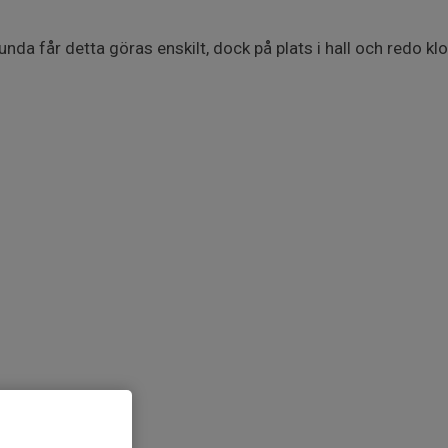
unda får detta göras enskilt, dock på plats i hall och redo k