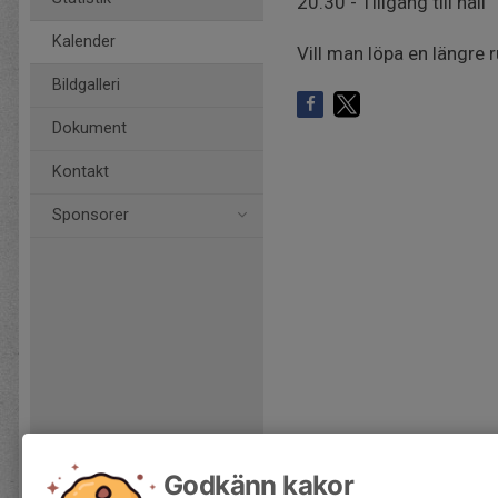
20.30 - Tillgång till hall
Kalender
Vill man löpa en längre r
Bildgalleri
Dokument
Kontakt
Sponsorer
Godkänn kakor