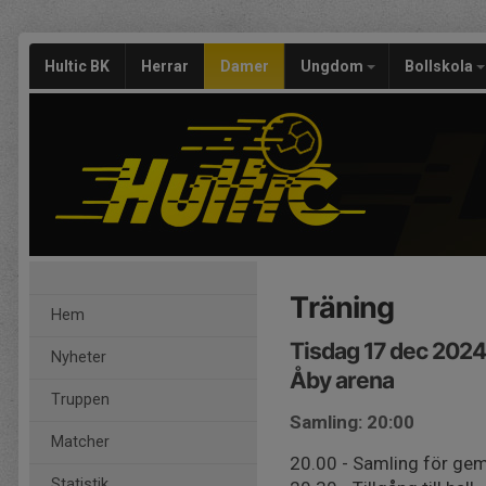
Hultic BK
Herrar
Damer
Ungdom
Bollskola
Träning
Hem
Tisdag 17 dec 2024
Nyheter
Åby arena
Truppen
Samling: 20:00
Matcher
20.00 - Samling för g
Statistik