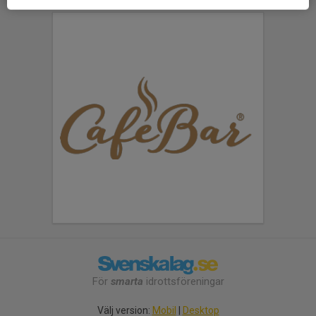
För
smarta
idrottsföreningar
Välj version:
Mobil
|
Desktop