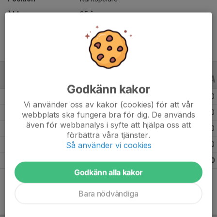
Ålder
25 år
ALLA SERIER
ALLA ÅR
Godkänn kakor
Säsongen 25/26
3
0
0
Vi använder oss av kakor (cookies) för att vår
Säsongen 24/25
10
0
0
webbplats ska fungera bra för dig. De används
även för webbanalys i syfte att hjälpa oss att
Säsongen 23/24
7
39
0
förbättra våra tjänster.
Så använder vi cookies
Säsongen 22/23
1
0
0
Totalt
21
39
0
Godkänn alla kakor
Bara nödvändiga