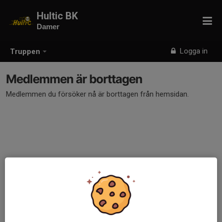
Hultic BK
Damer
Logga in
Truppen
Medlemmen är borttagen
Medlemmen du försöker nå är borttagen från hemsidan.