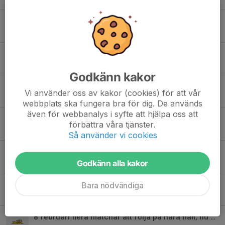
14-15 mars Hemmamatcher
13 mar, 12:37
0
Dam-matchen 7 mars är inställd
7 mar, 10:32
0
Godkänn kakor
Hemmamatcher 7-8 mars
Vi använder oss av kakor (cookies) för att vår
4 mar, 14:06
0
webbplats ska fungera bra för dig. De används
även för webbanalys i syfte att hjälpa oss att
Matchvärd på IFK-matcherna - pengar till laget?
förbättra våra tjänster.
27 feb, 14:07
0
Så använder vi cookies
Herrmatch i Åby arena söndag 1 mars
Godkänn alla kakor
25 feb, 21:39
0
22 februari Åby arena INSTÄLLT
Bara nödvändiga
20 feb, 15:13
0
8 februari flera matchar att följa på nära håll, nu endast i Åby arena!