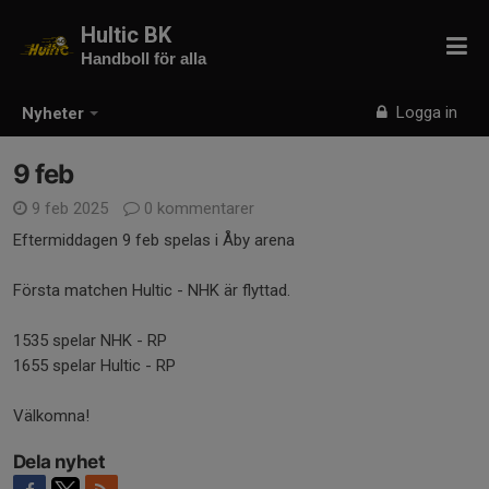
Hultic BK
Handboll för alla
Logga in
Nyheter
9 feb
9 feb 2025
0 kommentarer
Eftermiddagen 9 feb spelas i Åby arena
Första matchen Hultic - NHK är flyttad.
1535 spelar NHK - RP
1655 spelar Hultic - RP
Välkomna!
Dela nyhet