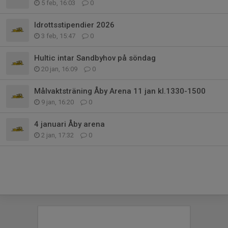
5 feb, 16:03
0
Idrottsstipendier 2026
3 feb, 15:47
0
Hultic intar Sandbyhov på söndag
20 jan, 16:09
0
Målvaktsträning Åby Arena 11 jan kl.1330-1500
9 jan, 16:20
0
4 januari Åby arena
2 jan, 17:32
0