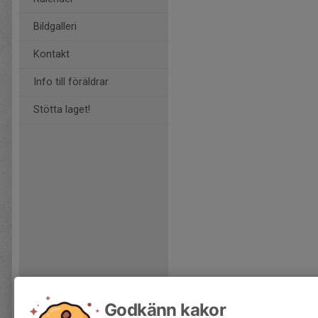
Bildgalleri
Kontakt
Info till föräldrar
Stötta laget!
Godkänn kakor