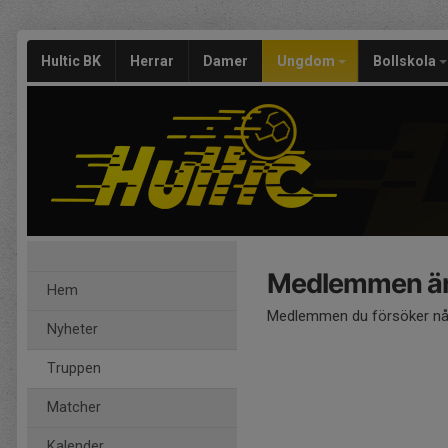
Hultic BK
Herrar
Damer
Ungdom
Bollskola
Medlemmen är
Hem
Medlemmen du försöker nå 
Nyheter
Truppen
Matcher
Kalender