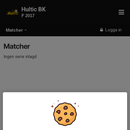
Hultic BK
F 2017
Logga in
Matcher
Matcher
Ingen serie inlagd