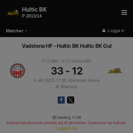
Hultic BK
P 2013/14
Logga in
Matcher
Vadstena HF - Hultic BK Hultic BK Gul
P12 Mitt - P12 Södra Mitt
33 - 12
4 okt 2025, 11:00, Klämman Arena
A, Mantorp
Samling 11:00
Endast kallade kunde anmäla sig till aktiviteten. 3 personer var kallade.
Logga in här