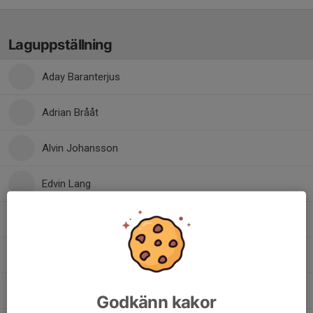
Laguppställning
Aday Baranterjus
Adrian Brååt
Alvin Johansson
Edvin Lang
Elliot Södergren-Eriksson
Gustav Ring
Månz Flygdal
Godkänn kakor