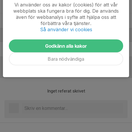
Vi använder oss av kakor (cookies) för att vår
Sid Wickberg
webbplats ska fungera bra för dig. De används
även för webbanalys i syfte att hjälpa oss att
Timmy Olander
förbättra våra tjänster.
Så använder vi cookies
Ledare
Godkänn alla kakor
Fredrik Johansson
Ledare
Bara nödvändiga
Referat
Inget referat skrivet