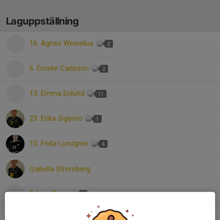
Laguppställning
16. Agnes Weiselius
2
6. Emelie Carlsson
2
13. Emma Enlund
11
23. Erika Sigemo
1
10. Frida Lundgren
4
Izabella Strömberg
9. Lina Regn
7
16. Liza Tuvesson