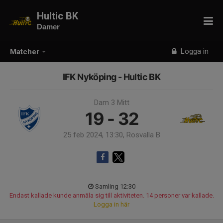
Hultic BK
Damer
Logga in
Matcher
IFK Nyköping - Hultic BK
Dam 3 Mitt
19 - 32
25 feb 2024, 13:30, Rosvalla B
Samling 12:30
Endast kallade kunde anmäla sig till aktiviteten. 14 personer var kallade.
Logga in här