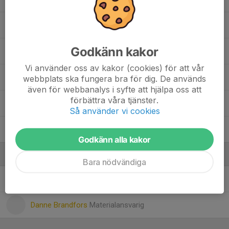
12. Maja Enlund
Godkänn kakor
4. Maja Weiselius
Vi använder oss av kakor (cookies) för att vår
8. Rebekka Ringqvist
webbplats ska fungera bra för dig. De används
5
även för webbanalys i syfte att hjälpa oss att
förbättra våra tjänster.
19. Sofia Boqvist
Så använder vi cookies
21. Tone Brundin
1
Godkänn alla kakor
Ledare
Bara nödvändiga
Anders Enlund
Tränare
Danne Brandfors
Materialansvarig