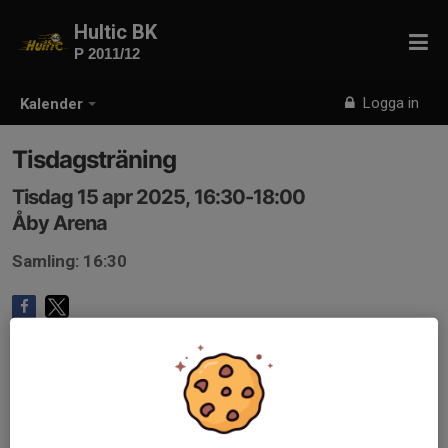
Hultic BK
P 2011/12
Logga in
Kalender
Tisdagsträning
Tisdag 15 apr 2025, 16:30-18:00
Åby Arena
Samling: 16:30