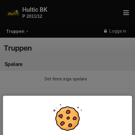
Hultic BK
P 2011/12
Logga in
Truppen
Truppen
Spelare
Det finns inga spelare