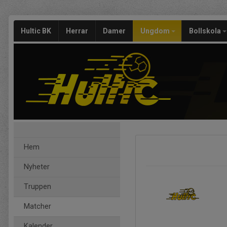
Hultic BK
Herrar
Damer
Ungdom
Bollskola
Hem
Nyheter
Truppen
Matcher
Kalender