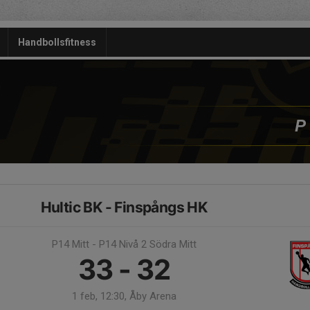
Handbollsfitness
P
Hultic BK - Finspångs HK
P14 Mitt - P14 Nivå 2 Södra Mitt
33 - 32
1 feb, 12:30, Åby Arena