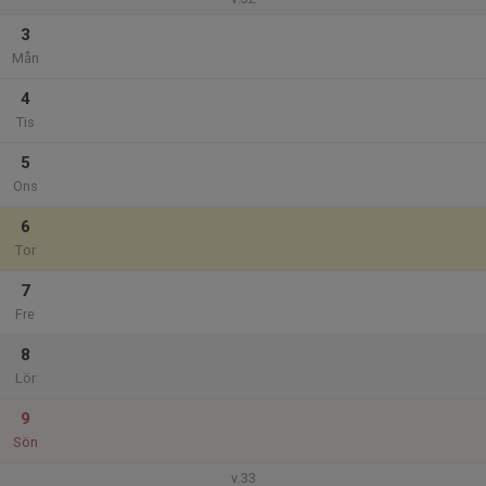
3
Mån
4
Tis
5
Ons
6
Tor
7
Fre
8
Lör
9
Sön
v.33