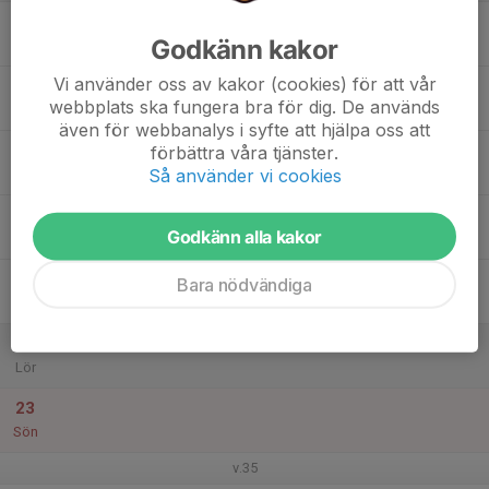
17
Godkänn kakor
Mån
Vi använder oss av kakor (cookies) för att vår
18
webbplats ska fungera bra för dig. De används
Tis
även för webbanalys i syfte att hjälpa oss att
19
förbättra våra tjänster.
Så använder vi cookies
Ons
20
Godkänn alla kakor
Tor
21
Bara nödvändiga
Fre
22
Lör
23
Sön
v.35