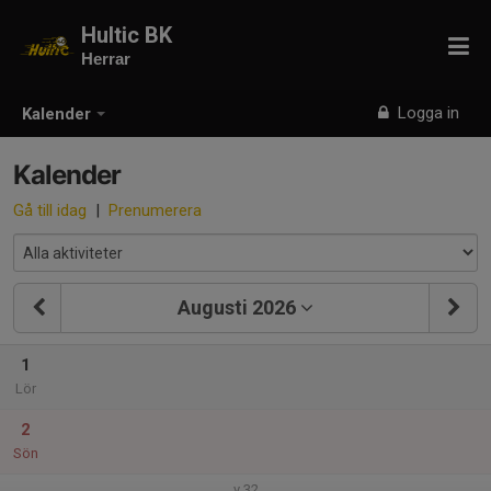
Hultic BK
Herrar
Logga in
Kalender
Kalender
Gå till idag
|
Prenumerera
Augusti 2026
1
Lör
2
Sön
v.32