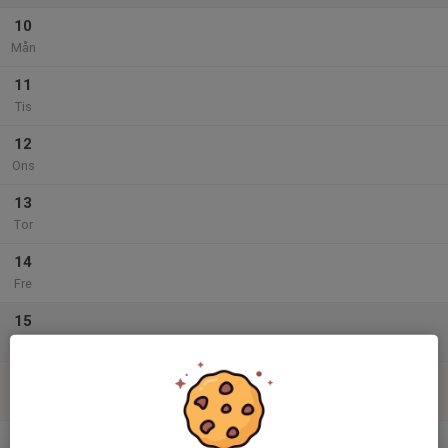
10
Mån
11
Tis
12
Ons
13
Tor
14
Fre
15
Lör
16
Sön
v.34