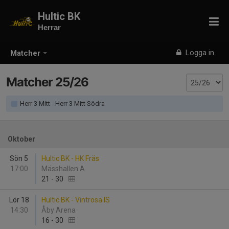
Hultic BK
Herrar
Logga in
Matcher
Matcher 25/26
Herr 3 Mitt - Herr 3 Mitt Södra
Oktober
Sön 5
Hultic BK - HK Fräs
17:00
Mässhallen A
21
-
30
Lör 18
Hultic BK - Vintrosa IS
14:30
Åby Arena
16
-
30