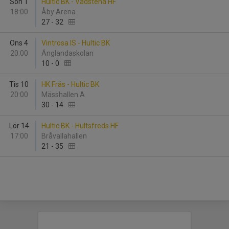
Sön 1
Hultic BK - Vadstena HF
18:00
Åby Arena
27
-
32
Ons 4
Vintrosa IS - Hultic BK
20:00
Änglandaskolan
10
-
0
Tis 10
HK Fräs - Hultic BK
20:00
Mässhallen A
30
-
14
Lör 14
Hultic BK - Hultsfreds HF
17:00
Bråvallahallen
21
-
35