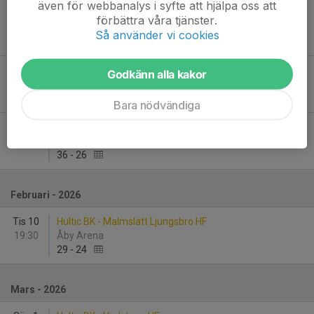
även för webbanalys i syfte att hjälpa oss att
Sön 25
Hultic BK - Eksjö BK
förbättra våra tjänster.
11:30
Sandbyhovshallen
Så använder vi cookies
24
-
29
Tis 27
HK Järnvägen - Hultic BK
Godkänn alla kakor
19:30
Alléhallen, Hallsberg
28
-
27
Bara nödvändiga
Lör 31
Vetlanda HF - Hultic BK
14:00
Norrgårdshallen, Vetlanda
36
-
26
Februari - 2026
Tis 10
Hultic BK - Malmslätt Ljungsbro HF
19:30
Åby Arena
29
-
24
Mars - 2026