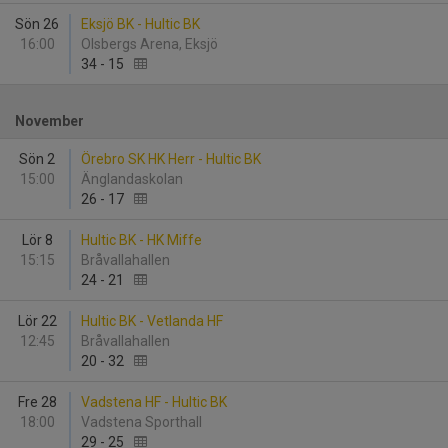
Sön 26
Eksjö BK - Hultic BK
16:00
Olsbergs Arena, Eksjö
34
-
15
November
Sön 2
Örebro SK HK Herr - Hultic BK
15:00
Änglandaskolan
26
-
17
Lör 8
Hultic BK - HK Miffe
15:15
Bråvallahallen
24
-
21
Lör 22
Hultic BK - Vetlanda HF
12:45
Bråvallahallen
20
-
32
Fre 28
Vadstena HF - Hultic BK
18:00
Vadstena Sporthall
29
-
25