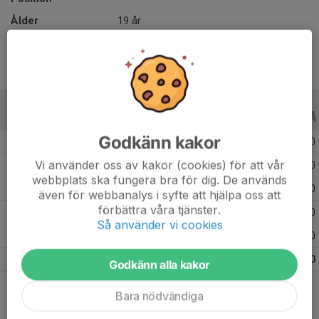
Ålder
19 år
ALLA SERIER
ALLA ÅR
Godkänn kakor
Säsongen 25/26
9
0
0
Vi använder oss av kakor (cookies) för att vår
Säsongen 20/21
2
0
0
webbplats ska fungera bra för dig. De används
Säsongen 19/20
9
0
0
även för webbanalys i syfte att hjälpa oss att
förbättra våra tjänster.
Säsongen 18/19
10
0
0
Så använder vi cookies
Säsongen 17/18
15
0
0
Totalt
45
0
0
Godkänn alla kakor
Bara nödvändiga