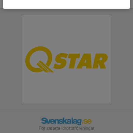
För
smarta
idrottsföreningar