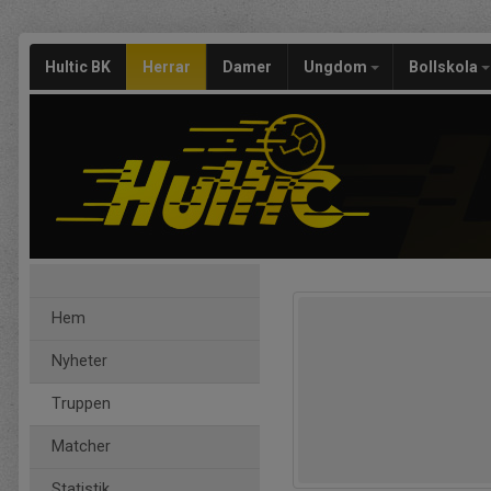
Hultic BK
Herrar
Damer
Ungdom
Bollskola
Hem
Nyheter
Truppen
Matcher
Statistik