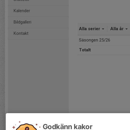
Kalender
Bildgalleri
Alla serier
Alla år
Kontakt
Säsongen 25/26
Totalt
Godkänn kakor