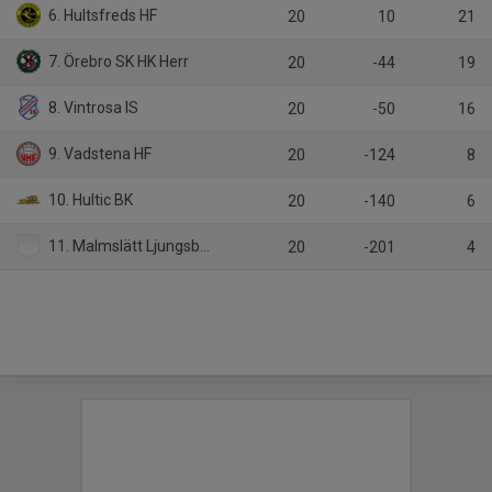
6. Hultsfreds HF
20
10
21
7. Örebro SK HK Herr
20
-44
19
8. Vintrosa IS
20
-50
16
9. Vadstena HF
20
-124
8
10. Hultic BK
20
-140
6
11. Malmslätt Ljungsbro HF
20
-201
4