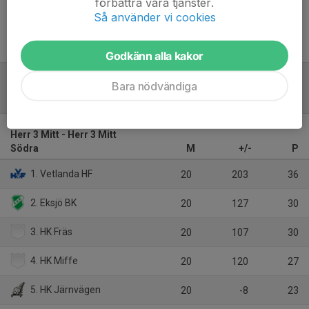
förbättra våra tjänster.
Så använder vi cookies
Inget referat skrivet
Godkänn alla kakor
Bara nödvändiga
Tabell
Herr 3 Mitt - Herr 3 Mitt
Södra
M
+/-
P
1. Vetlanda HF
20
203
36
2. Eksjö BK
20
127
30
3. HK Fräs
20
107
30
4. HK Miffe
20
120
27
5. HK Järnvägen
20
-8
23