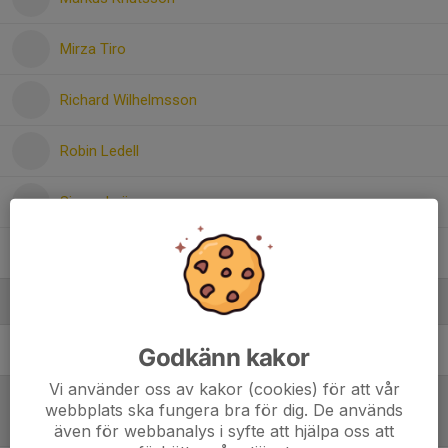
Mirza Tiro
Richard Wilhelmsson
Robin Ledell
Simon Leijon
Valle Kellander
Ledare
Andréas Carlsson
Tränare
Godkänn kakor
Vi använder oss av kakor (cookies) för att vår
webbplats ska fungera bra för dig. De används
Referat
även för webbanalys i syfte att hjälpa oss att